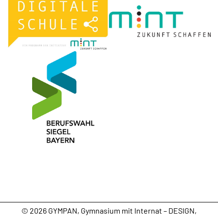
ÜBERTRITT
EINFÜHRUNGSKLASSE
GYMPAN
TV -
© 2026 GYMPAN, Gymnasium mit Internat – DESIGN,