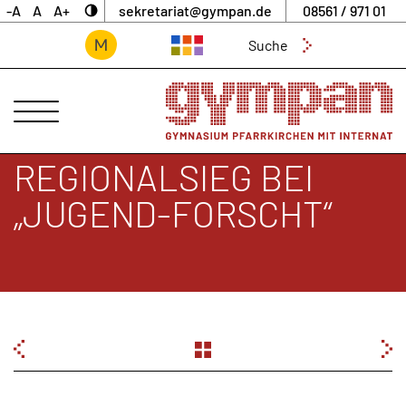
-A
A
A+
sekretariat@gympan.de
08561 / 971 01
Suchen
nach:
ANSPRECHPARTNER
UNSERE
SCHULE
REGIONALSIEG BEI
INTERNAT
„JUGEND-FORSCHT“
UNTERNEHMERGYMNASIUM
SCHULLEBEN
DIGITALES
ARCHIV
BEITRAGSNAVIGATION
AKTUELLES
&
NEWS