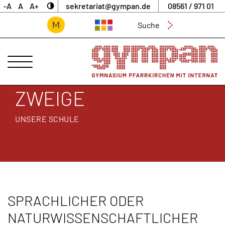
-A
A
A+
sekretariat@gympan.de
08561 / 971 01
Suchen
nach:
ANSPRECHPARTNER
UNSERE
SCHULE
ZWEIGE
Zweige
UNSERE SCHULE
Ganztagsklasse
Mensa
Förderangebote
Pädagogische
Betreuung
SPRACHLICHER ODER
Berufsorientierung
NATURWISSENSCHAFTLICHER
Digitale