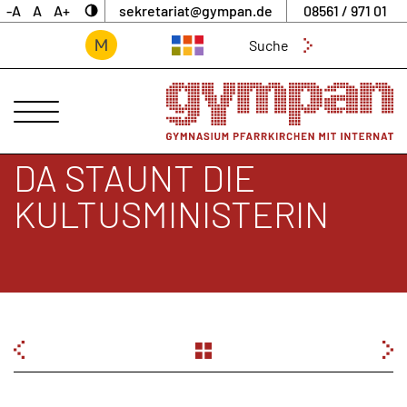
-A
A
A+
sekretariat@gympan.de
08561 / 971 01
Suchen
nach:
ANSPRECHPARTNER
UNSERE
SCHULE
DA STAUNT DIE
INTERNAT
KULTUSMINISTERIN
UNTERNEHMERGYMNASIUM
SCHULLEBEN
DIGITALES
ARCHIV
BEITRAGSNAVIGATION
AKTUELLES
&
NEWS