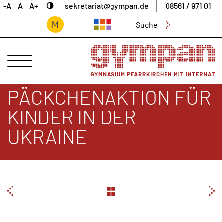
-A
A
A+
sekretariat@gympan.de
08561 / 971 01
Suchen
nach:
ANSPRECHPARTNER
UNSERE
SCHULE
PÄCKCHENAKTION FÜR
INTERNAT
KINDER IN DER
UNTERNEHMERGYMNASIUM
UKRAINE
SCHULLEBEN
DIGITALES
ARCHIV
BEITRAGSNAVIGATION
AKTUELLES
&
NEWS