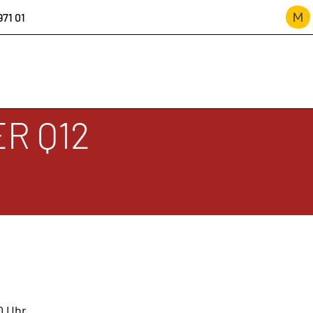
971 01
R Q12
ION
0 Uhr