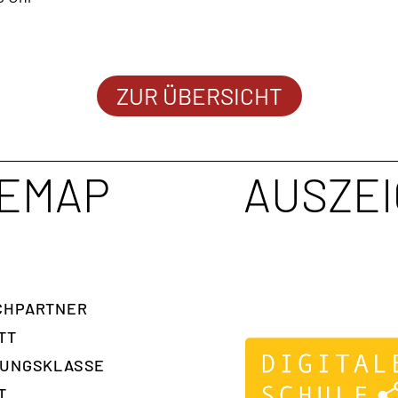
ZUR ÜBERSICHT
TEMAP
AUSZE
H­PARTNER
TT
RUNGSKLASSE
T