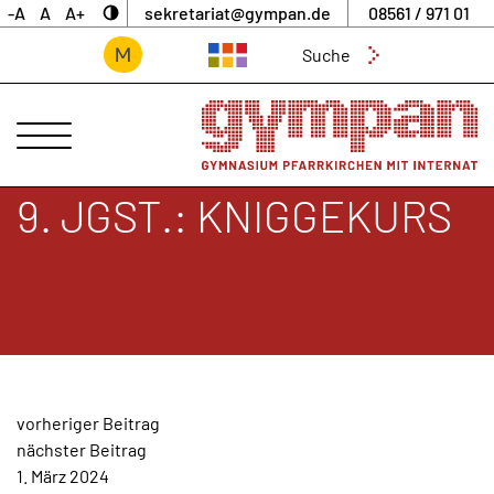
-A
A
A+
sekretariat@gympan.de
08561 / 971 01
Suchen
nach:
ANSPRECHPARTNER
UNSERE
SCHULE
9. JGST.: KNIGGEKURS
INTERNAT
UNTERNEHMERGYMNASIUM
SCHULLEBEN
DIGITALES
ARCHIV
BEITRAGSNAVIGATION
vorheriger Beitrag
AKTUELLES
nächster Beitrag
&
1. März 2024
NEWS