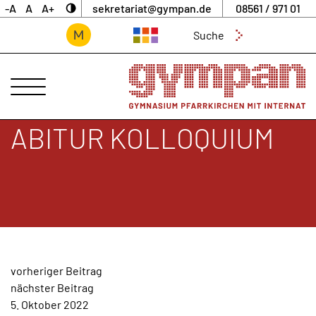
-A
A
A+
sekretariat@gympan.de
08561 / 971 01
Suchen
nach:
ANSPRECHPARTNER
UNSERE
SCHULE
ABITUR KOLLOQUIUM
INTERNAT
UNTERNEHMERGYMNASIUM
SCHULLEBEN
DIGITALES
ARCHIV
BEITRAGSNAVIGATION
vorheriger Beitrag
AKTUELLES
nächster Beitrag
&
5. Oktober 2022
NEWS