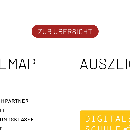
ZUR ÜBERSICHT
TEMAP
AUSZE
H­PARTNER
TT
RUNGSKLASSE
T