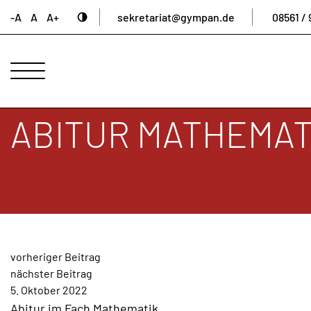
-A
A
A+
sekretariat@gympan.de
08561 / 
ANSPRECHPARTNER
UNSERE
SCHULE
ABITUR MATHEMAT
INTERNAT
UNTERNEHMERGYMNASIUM
SCHULLEBEN
DIGITALES
ARCHIV
BEITRAGSNAVIGAT
AKTUELLES
vorheriger Beitrag
nächster Beitrag
&
5. Oktober 2022
NEWS
Abitur im Fach Mathematik