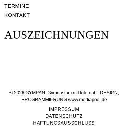
TERMINE
TERMINE
ZUR ÜBERSICHT
KONTAKT
KONTAKT
AUSZEICHNUNGEN
ÜBERTRITT
EINFÜHRUNGSKLASSE
GYMPAN
TV -
© 2026 GYMPAN, Gymnasium mit Internat – DESIGN,
YOUTUBE
PROGRAMMIERUNG
www.mediapool.de
IMPRESSUM
DATENSCHUTZ
HAFTUNGSAUSSCHLUSS