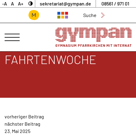
-A
A
A+
sekretariat@gympan.de
08561 / 971 01
Suchen
nach:
ANSPRECHPARTNER
UNSERE
SCHULE
FAHRTENWOCHE
INTERNAT
UNTERNEHMERGYMNASIUM
SCHULLEBEN
DIGITALES
ARCHIV
BEITRAGSNAVIGATION
vorheriger Beitrag
AKTUELLES
nächster Beitrag
&
23. Mai 2025
NEWS