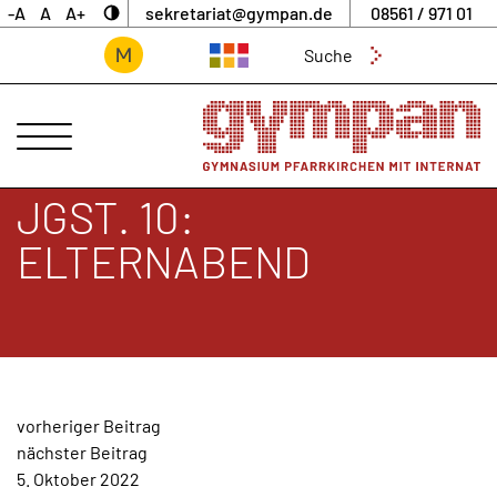
-A
A
A+
sekretariat@gympan.de
08561 / 971 01
Suchen
nach:
ANSPRECHPARTNER
UNSERE
SCHULE
JGST. 10:
INTERNAT
ELTERNABEND
UNTERNEHMERGYMNASIUM
SCHULLEBEN
DIGITALES
ARCHIV
BEITRAGSNAVIGATION
vorheriger Beitrag
AKTUELLES
nächster Beitrag
&
5. Oktober 2022
NEWS