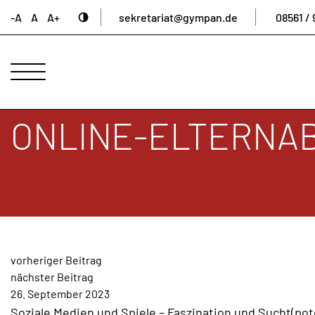
-A
A
A+
sekretariat@gympan.de
08561 / 
ANSPRECHPARTNER
UNSERE
SCHULE
ONLINE-ELTERNA
INTERNAT
UNTERNEHMERGYMNASIUM
SCHULLEBEN
DIGITALES
ARCHIV
BEITRAGSNAVIGAT
AKTUELLES
vorheriger Beitrag
nächster Beitrag
&
26. September 2023
NEWS
Soziale Medien und Spiele – Faszination und Sucht(pote