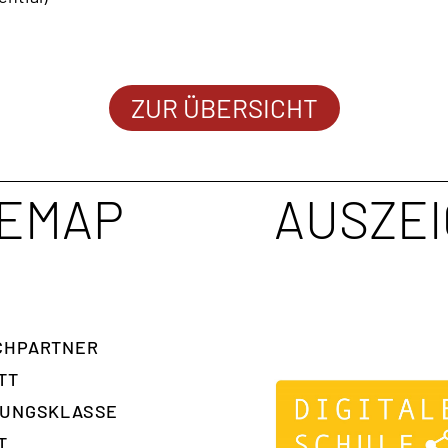
ZUR ÜBERSICHT
TEMAP
AUSZE
H­PARTNER
TT
RUNGSKLASSE
T