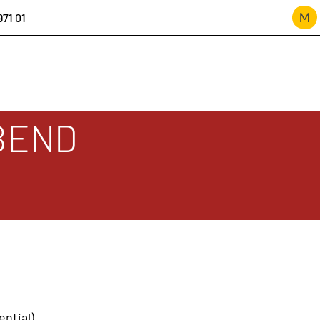
971 01
BEND
ION
ntial)