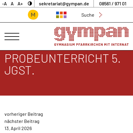
-A
A
A+
sekretariat@gympan.de
08561 / 971 01
Suchen
nach:
ANSPRECHPARTNER
UNSERE
SCHULE
PROBEUNTERRICHT 5.
INTERNAT
JGST.
UNTERNEHMERGYMNASIUM
SCHULLEBEN
DIGITALES
ARCHIV
BEITRAGSNAVIGATION
vorheriger Beitrag
AKTUELLES
nächster Beitrag
&
13. April 2026
NEWS