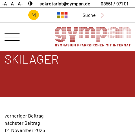
-A
A
A+
sekretariat@gympan.de
08561 / 971 01
Suchen
nach:
ANSPRECHPARTNER
UNSERE
SCHULE
SKILAGER
INTERNAT
UNTERNEHMERGYMNASIUM
SCHULLEBEN
DIGITALES
ARCHIV
BEITRAGSNAVIGATION
vorheriger Beitrag
AKTUELLES
nächster Beitrag
&
12. November 2025
NEWS