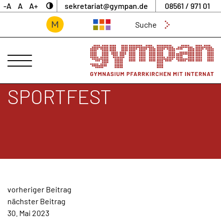
-A
A
A+
sekretariat@gympan.de
08561 / 971 01
Suchen
nach:
ANSPRECHPARTNER
UNSERE
SCHULE
SPORTFEST
INTERNAT
UNTERNEHMERGYMNASIUM
SCHULLEBEN
DIGITALES
ARCHIV
BEITRAGSNAVIGATION
vorheriger Beitrag
AKTUELLES
nächster Beitrag
&
30. Mai 2023
NEWS