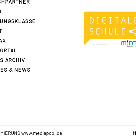
H­PARTNER
TT
RUNGSKLASSE
T
AX
ORTAL
ES ARCHIV
ES & NEWS
T
AMMIERUNG
www.mediapool.de
I