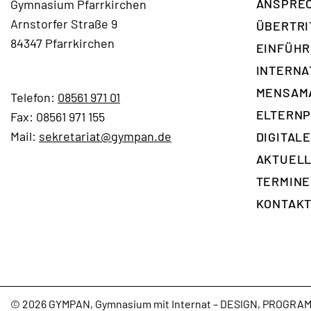
ANSPREC
Gymnasium Pfarrkirchen
Arnstorfer Straße 9
ÜBERTRI
84347 Pfarrkirchen
EINFÜH
INTERNA
ÜBERTRITT
MENSAM
Telefon:
08561 971 01
ELTERNP
Fax: 08561 971 155
EINFÜHRUNGSKLASSE
Mail:
sekretariat@gympan.de
DIGITAL
AKTUELL
GYMPAN
TERMINE
TV -
KONTAK
YOUTUBE
© 2026 GYMPAN, Gymnasium mit Internat – DESIGN, PROGR