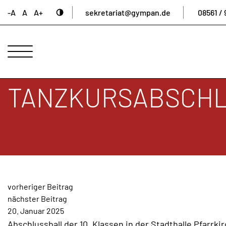
-A
A
A+
sekretariat@gympan.de
08561 / 
ANSPRECHPARTNER
UNSERE
SCHULE
TANZKURSABSCH
INTERNAT
UNTERNEHMERGYMNASIUM
SCHULLEBEN
DIGITALES
ARCHIV
BEITRAGSNAVIGAT
AKTUELLES
vorheriger Beitrag
nächster Beitrag
&
20. Januar 2025
NEWS
Abschlussball der 10. Klassen in der Stadthalle Pfarrki