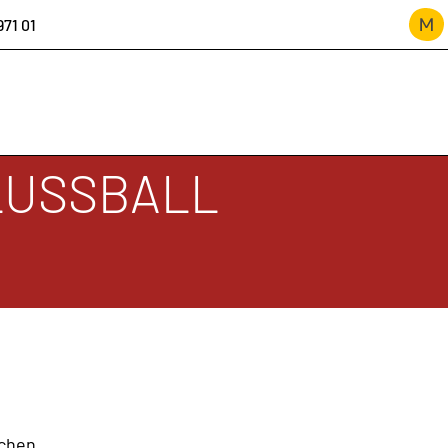
971 01
LUSSBALL
ION
rchen