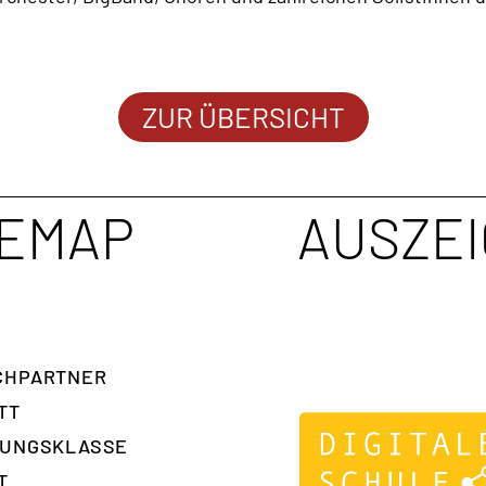
ZUR ÜBERSICHT
TEMAP
AUSZE
H­PARTNER
TT
RUNGSKLASSE
T