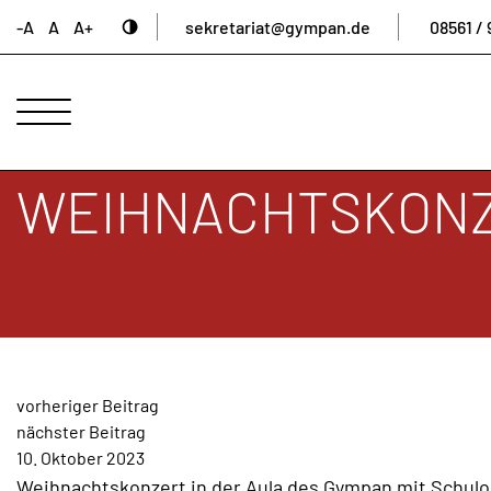
-A
A
A+
sekretariat@gympan.de
08561 / 
ANSPRECHPARTNER
UNSERE
SCHULE
WEIHNACHTSKON
INTERNAT
UNTERNEHMERGYMNASIUM
SCHULLEBEN
DIGITALES
ARCHIV
BEITRAGSNAVIGAT
AKTUELLES
vorheriger Beitrag
nächster Beitrag
&
10. Oktober 2023
NEWS
Weihnachtskonzert in der Aula des Gympan mit Schulor