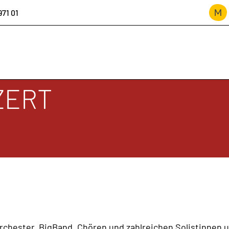
971 01
ZERT
ION
chester, BigBand, Chören und zahlreichen Solistinnen u