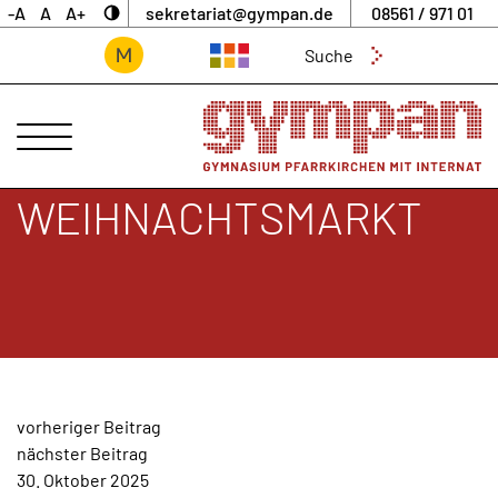
-A
A
A+
sekretariat@gympan.de
08561 / 971 01
Suchen
nach:
ANSPRECHPARTNER
UNSERE
SCHULE
WEIHNACHTSMARKT
INTERNAT
UNTERNEHMERGYMNASIUM
SCHULLEBEN
DIGITALES
ARCHIV
BEITRAGSNAVIGATION
vorheriger Beitrag
AKTUELLES
nächster Beitrag
&
30. Oktober 2025
NEWS