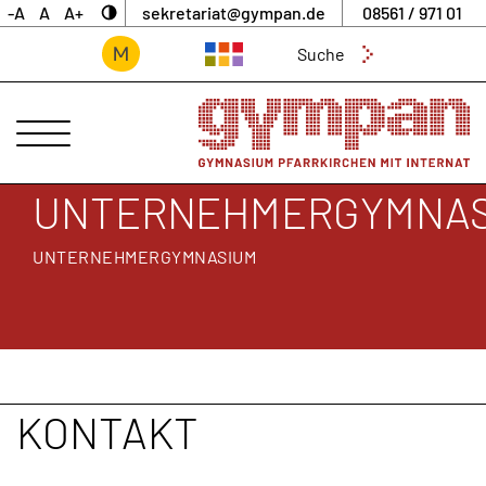
-A
A
A+
sekretariat@gympan.de
08561 / 971 01
Suchen
nach:
ANSPRECHPARTNER
UNSERE
SCHULE
UNTERNEHMERGYMNAS
INTERNAT
UNTERNEHMERGYMNASIUM
UNTERNEHMERGYMNASIUM
SCHULLEBEN
DIGITALES
ARCHIV
KONTAKT
AKTUELLES
&
NEWS