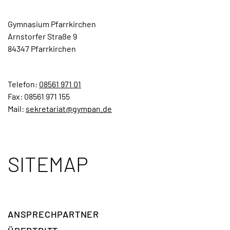
TERMINE
Gymnasium Pfarrkirchen
Arnstorfer Straße 9
KONTAKT
84347 Pfarrkirchen
Telefon:
08561 971 01
Fax: 08561 971 155
Mail:
sekretariat@gympan.de
SITEMAP
ANSPRECH­PARTNER