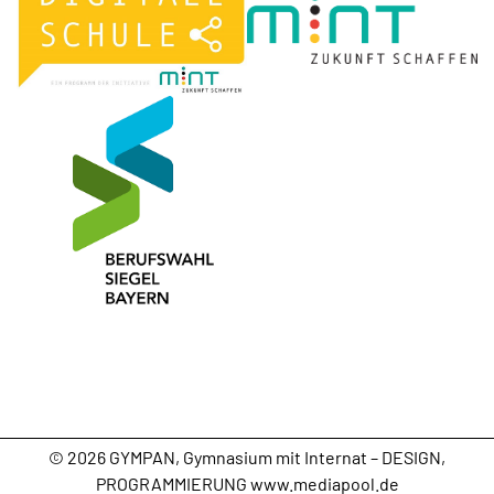
ÜBERTRITT
EINFÜHRUNGSKLASSE
GYMPAN
TV -
© 2026 GYMPAN, Gymnasium mit Internat – DESIGN,
YOUTUBE
PROGRAMMIERUNG
www.mediapool.de