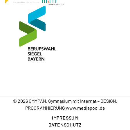
ÜBERTRITT
EINFÜHRUNGSKLASSE
GYMPAN
TV -
© 2026 GYMPAN, Gymnasium mit Internat – DESIGN,
YOUTUBE
PROGRAMMIERUNG
www.mediapool.de
IMPRESSUM
DATENSCHUTZ