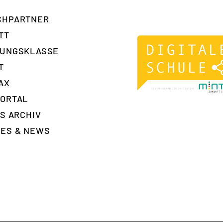
H­PARTNER
TT
RUNGSKLASSE
T
AX
ORTAL
ES ARCHIV
ES & NEWS
T