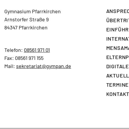
ANSPREC
Gymnasium Pfarrkirchen
Arnstorfer Straße 9
ÜBERTRI
84347 Pfarrkirchen
EINFÜH
INTERNA
ÜBERTRITT
MENSAM
Telefon:
08561 971 01
ELTERNP
Fax: 08561 971 155
EINFÜHRUNGSKLASSE
Mail:
sekretariat@gympan.de
DIGITAL
AKTUELL
GYMPAN
TERMINE
TV -
KONTAK
YOUTUBE