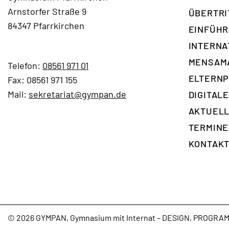
Arnstorfer Straße 9
ÜBERTRI
84347 Pfarrkirchen
EINFÜH
INTERNA
ÜBERTRITT
MENSAM
Telefon:
08561 971 01
ELTERNP
Fax: 08561 971 155
EINFÜHRUNGSKLASSE
Mail:
sekretariat@gympan.de
DIGITAL
AKTUELL
GYMPAN
TERMINE
TV -
KONTAK
YOUTUBE
© 2026 GYMPAN, Gymnasium mit Internat – DESIGN, PROGR