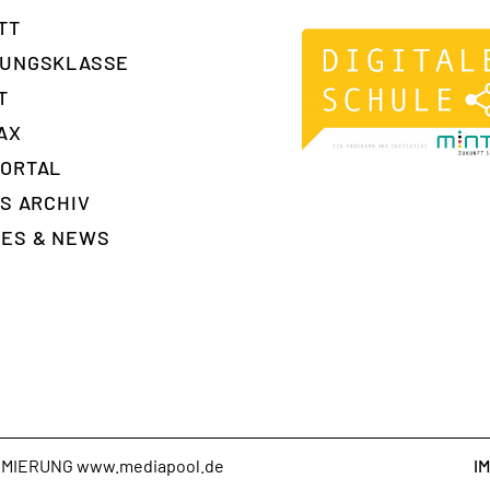
TT
RUNGSKLASSE
T
AX
ORTAL
ES ARCHIV
ES & NEWS
T
AMMIERUNG
www.mediapool.de
I