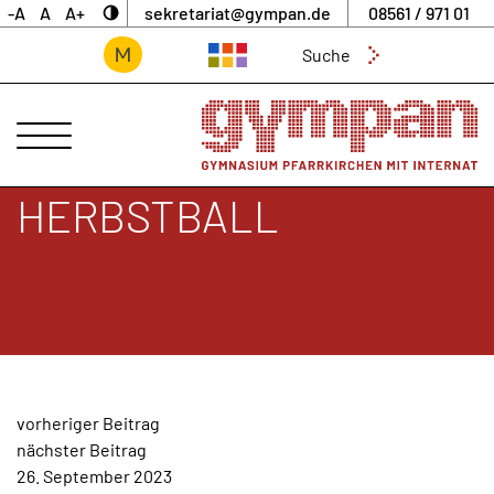
-A
A
A+
sekretariat@gympan.de
08561 / 971 01
Suchen
nach:
ANSPRECHPARTNER
UNSERE
SCHULE
HERBSTBALL
INTERNAT
UNTERNEHMERGYMNASIUM
SCHULLEBEN
DIGITALES
ARCHIV
BEITRAGSNAVIGATION
vorheriger Beitrag
AKTUELLES
nächster Beitrag
&
26. September 2023
NEWS