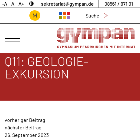
-A
A
A+
sekretariat@gympan.de
08561 / 971 01
Suchen
nach:
ANSPRECHPARTNER
UNSERE
SCHULE
Q11: GEOLOGIE-
INTERNAT
EXKURSION
UNTERNEHMERGYMNASIUM
SCHULLEBEN
DIGITALES
ARCHIV
BEITRAGSNAVIGATION
vorheriger Beitrag
AKTUELLES
nächster Beitrag
&
26. September 2023
NEWS